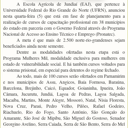
A Escola Agrícola de Jundiaí (EAJ), que pertence à
Universidade Federal do Rio Grande do Norte (UFRN), anunciou
nesta quarta-feira (5) que está em fase de planejamento para a
realização de cursos de capacitação profissional em 38 municípios
do estado em parceria com o Governo Federal através do Programa
Nacional de Acesso ao Ensino Técnico e Emprego (Pronatec).
A meta é que mais de 2.500 norte-rio-grandenses sejam
beneficiados ainda neste semestre.
Dentre as modalidades ofertadas nesta etapa está o
Programa Mulheres Mil, modalidade exclusiva para mulheres em
estado de vulnerabilidade social. E há também cursos voltados para
o sistema prisional, em especial para detentos do regime fechado.
Ao todo, mais de 100 cursos serão ofertados em Parnamirim
e nos municípios de Assu, Angicos, Baía Formosa, Baraúna,
Barcelona, Brejinho, Caicó, Equador, Goianinha, Ipueira, João
Câmara, Jucurutu, Jundiá, Lagoa de Pedras, Lagoa Salgada,
Macaíba, Martins, Monte Alegre, Mossoró, Natal, Nísia Floresta,
Nova Cruz, Paraú, Pedro Velho, Pilões, Rafael Godeiro,
Riachuelo, Rio do Fogo, Santo Antônio, São Gonçalo do
Amarante, São José de Mipibu, São Miguel do Gostoso, Senador
Georgino Avelino, Serra Caiada, Serra de São Bento, Serra do Mel