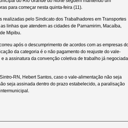
rmunicipal do Rio Grande do Norte seguem mantendo um
ras para começar nesta quinta-feira (11).
s realizadas pelo Sindicato dos Trabalhadores em Transportes
a as linhas que atendem as cidades de Parnamirim, Macaíba,
de Mipibu.
ocorreu após o descumprimento de acordos com as empresas d
ndicação da categoria é o não pagamento do reajuste do vale-
e a assinatura da convenção coletiva de trabalho já negociada
Sintro-RN, Hebert Santos, caso o vale-alimentação não seja
ão seja assinada dentro do prazo estabelecido, a paralisação
 intermunicipal.