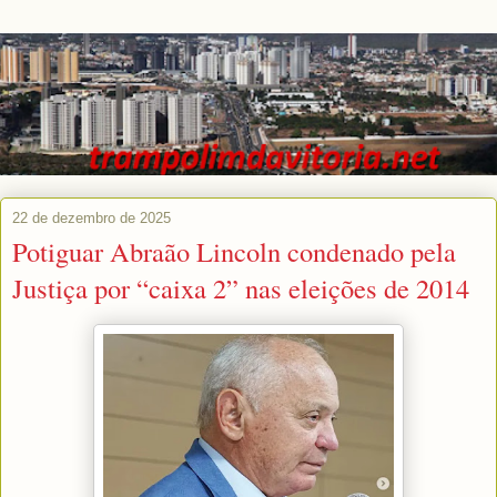
22 de dezembro de 2025
Potiguar Abraão Lincoln condenado pela
Justiça por “caixa 2” nas eleições de 2014