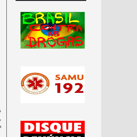
s
,
o