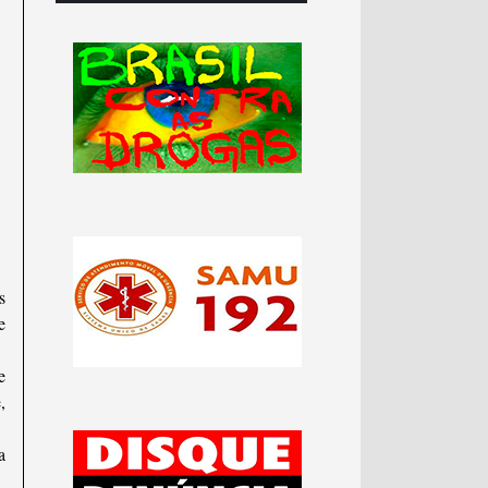
s
e
e
,
a