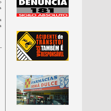
o
s
a
a