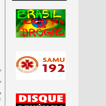
o
o
u
;