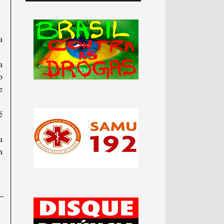
a
a
o
e
é
a
m