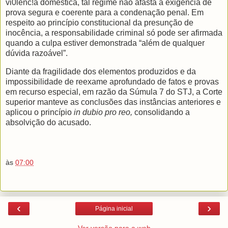
vi0lênc!a doméstica, tal regime não afasta a exigência de
prova segura e coerente para a condenação penal. Em
respeito ao princípio constitucional da presunção de
inocência, a responsabilidade criminal só pode ser afirmada
quando a culpa estiver demonstrada “além de qualquer
dúvida razoável”.
Diante da fragilidade dos elementos produzidos e da
impossibilidade de reexame aprofundado de fatos e provas
em recurso especial, em razão da Súmula 7 do STJ, a Corte
superior manteve as conclusões das instâncias anteriores e
aplicou o princípio
in dubio pro reo,
consolidando a
absolvição do acusado.
às
07:00
‹
›
Página inicial
Ver versão para a web