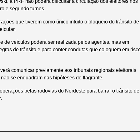
ki, a PRF não poderá dificultar a circulação dos eleitores nos
iro e segundo turnos.
rações que tiverem como único intuito o bloqueio do trânsito de
eicular.
 e de veículos poderá ser realizada pelos agentes, mas em
regras de trânsito e para conter condutas que coloquem em risc
erá comunicar previamente aos tribunais regionais eleitorais
 não se enquadram nas hipóteses de flagrante.
operações pelas rodovias do Nordeste para barrar o trânsito de
r.