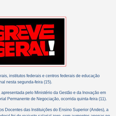
ais, institutos federais e centros federais de educação
al nesta segunda-feira (15).
a apresentada pelo Ministério da Gestão e da Inovação em
ial Permanente de Negociação, ocorrida quinta-feira (11).
s Docentes das Instituições do Ensino Superior (Andes), a
eral foi de reajuste salarial zero, com aumentos apenas no