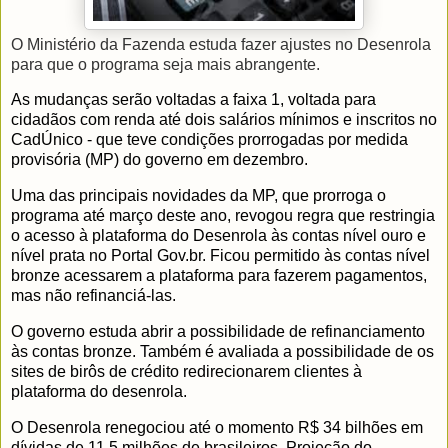
O Ministério da Fazenda estuda fazer ajustes no Desenrola
para que o programa seja mais abrangente.
As mudanças serão voltadas a faixa 1, voltada para
cidadãos com renda até dois salários mínimos e inscritos no
CadÚnico - que teve condições prorrogadas por medida
provisória (MP) do governo em dezembro.
Uma das principais novidades da MP, que prorroga o
programa até março deste ano, revogou regra que restringia
o acesso à plataforma do Desenrola às contas nível ouro e
nível prata no Portal Gov.br. Ficou permitido às contas nível
bronze acessarem a plataforma para fazerem pagamentos,
mas não refinanciá-las.
O governo estuda abrir a possibilidade de refinanciamento
às contas bronze. Também é avaliada a possibilidade de os
sites de birôs de crédito redirecionarem clientes à
plataforma do desenrola.
O Desenrola renegociou até o momento R$ 34 bilhões em
dívidas de 11,5 milhões de brasileiros. Projeção do