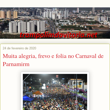
24 de fevereiro de 2020
Muita alegria, frevo e folia no Carnaval de
Parnamirm