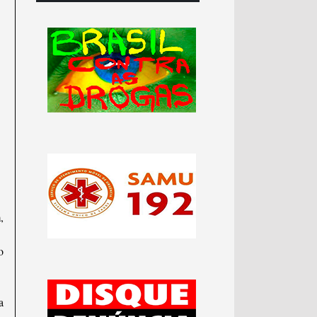
,
o
a