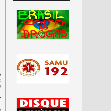
a
o
a
e
a