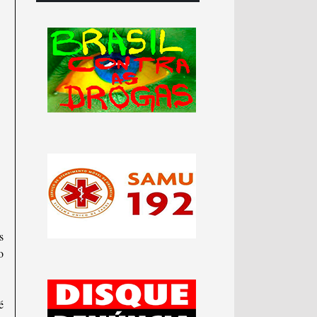
s
o
é