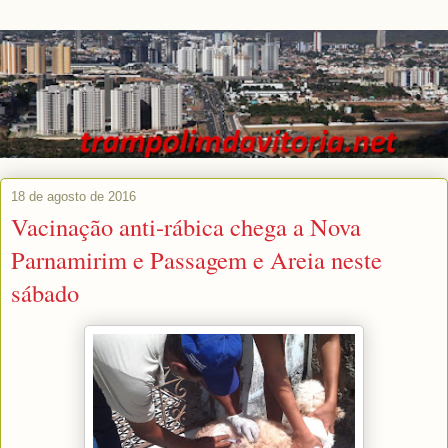
18 de agosto de 2016
Vacinação anti-rábica chega a Nova
Parnamirim e Passagem e Areia neste
sábado