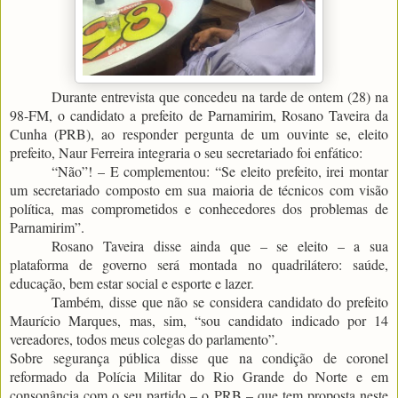
Durante entrevista que concedeu na tarde de ontem (28) na
98-FM, o candidato a prefeito de Parnamirim, Rosano Taveira da
Cunha (PRB), ao responder pergunta de um ouvinte se, eleito
prefeito, Naur Ferreira integraria o seu secretariado foi enfático:
“Não”! – E complementou: “Se eleito prefeito, irei montar
um secretariado composto em sua maioria de técnicos com visão
política, mas comprometidos e conhecedores dos problemas de
Parnamirim”.
Rosano Taveira disse ainda que – se eleito – a sua
plataforma de governo será montada no quadrilátero: saúde,
educação, bem estar social e esporte e lazer.
Também, disse que não se considera candidato do prefeito
Maurício Marques, mas, sim, “sou candidato indicado por 14
vereadores, todos meus colegas do parlamento”.
Sobre segurança pública disse que na condição de coronel
reformado da Polícia Militar do Rio Grande do Norte e em
consonância com o seu partido – o PRB – que tem proposta neste