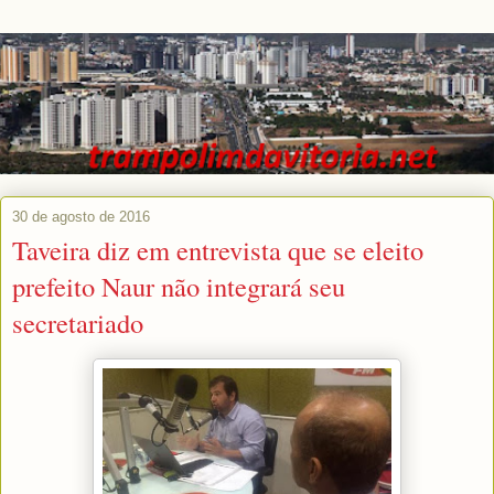
30 de agosto de 2016
Taveira diz em entrevista que se eleito
prefeito Naur não integrará seu
secretariado