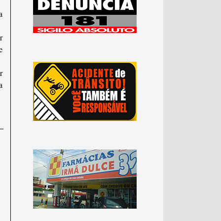
a
r
e
r
a