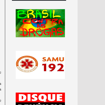
e
a
a
e