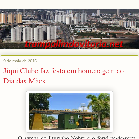
9 de maio de 2015
Jiqui Clube faz festa em homenagem ao
Dia das Mães
O samba de Luizinho Nobre e o forró pé-de-serra