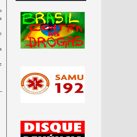
o
a
e
a
e