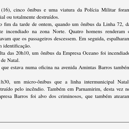
 (16), cinco ônibus e uma viatura da Polícia Militar fora
ial ou totalmente destruídos.
no fim da tarde de ontem, quando um ônibus da Linha 72, d
nte incendiado na zona Norte. Quatro homens renderam 
navam que os passageiros descessem. Em seguida, espalhara
 identificação.
olta das 20h10, um ônibus da Empresa Oceano foi incendiad
 de Natal.
que estava numa oficina na avenida Amintas Barros també
h30, um micro-ônibus que a linha intermunicipal Natal
struído pelo incêndio. Também em Parnamirim, desta vez n
mpresa Barros foi alvo dos criminosos, que também ateara