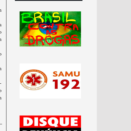
m
a
o
m
o
m
-
o
m