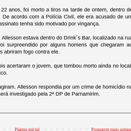
22 anos, foi morto a tiros na tarde de ontem, dentro d
. De
acordo com a Polícia Civil, ele era acusado de u
sassinato tenha sido motivado por vingança.
 Allesson estava dentro do Drink´s Bar, localizado na ru
foi surpreendido por alguns homens que chegaram a
s abriram fogo contra ele.
ois acertaram o jovem, que tombou morto ainda no local
ico.
ugiram. Allesson respondia por um crime de homicídio n
será investigado pela 2ª DP de Parnamirim.
Página inicial
Postagem mais antiga