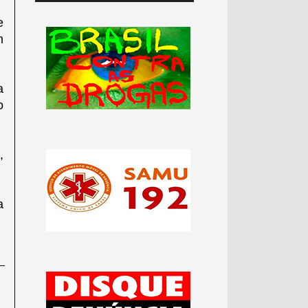
e
m
a
o
,
a