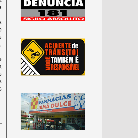
a
a
s
o
e
,
e
a
o
s
s