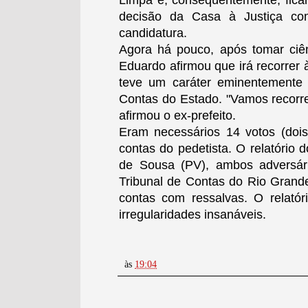
Limpa e, conseqüentemente, ficar 
decisão da Casa à Justiça co
candidatura.
Agora há pouco, após tomar ciên
Eduardo afirmou que irá recorrer 
teve um caráter eminentemente 
Contas do Estado. "Vamos recorrer
afirmou o ex-prefeito.
Eram necessários 14 votos (dois
contas do pedetista.
O relatório 
de Sousa (PV), ambos adversári
Tribunal de Contas do Rio Gran
contas com ressalvas. O relató
irregularidades insanáveis.
às
19:04