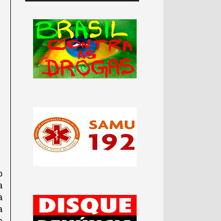
o
a
a
a