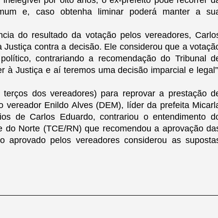
inelegível por oito anos, o ex-prefeito pode recorrer d
mum e, caso obtenha liminar poderá manter a su
cia do resultado da votação pelos vereadores, Carlo
à Justiça contra a decisão. Ele
considerou que a votaçã
político, contrariando a recomendação do Tribunal d
 à Justiça e aí teremos uma decisão imparcial e legal”
 terços dos vereadores) para reprovar a prestação d
do vereador Enildo Alves (DEM), líder da prefeita Micarl
os de Carlos Eduardo, contrariou o entendimento d
de do Norte (TCE/RN) que recomendou a aprovação da
rio aprovado pelos vereadores considerou as suposta