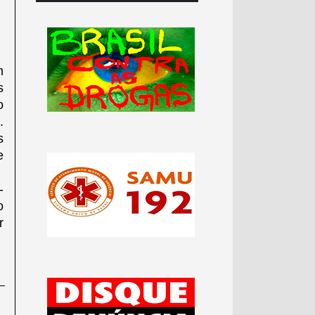
m
s
o
.
s
e
-
o
r